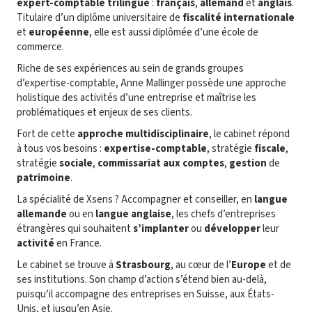
expert-comptable trilingue
:
français
,
allemand
et
anglais
.
Titulaire d’un diplôme universitaire de
fiscalité internationale
et
européenne
, elle est aussi diplômée d’une école de
commerce.
Riche de ses expériences au sein de grands groupes
d’expertise-comptable, Anne Mallinger possède une approche
holistique des activités d’une entreprise et maîtrise les
problématiques et enjeux de ses clients.
Fort de cette
approche multidisciplinaire
, le cabinet répond
à tous vos besoins :
expertise-comptable
, stratégie
fiscale
,
stratégie
sociale
,
commissariat aux comptes
,
gestion
de
patrimoine
.
La spécialité de Xsens ? Accompagner et conseiller, en
langue
allemande
ou en
langue anglaise
, les chefs d’entreprises
étrangères qui souhaitent
s’implanter
ou
développer
leur
activité
en France.
Le cabinet se trouve à
Strasbourg
, au cœur de l’
Europe
et de
ses institutions. Son champ d’action s’étend bien au-delà,
puisqu’il accompagne des entreprises en Suisse, aux États-
Unis, et jusqu’en Asie.