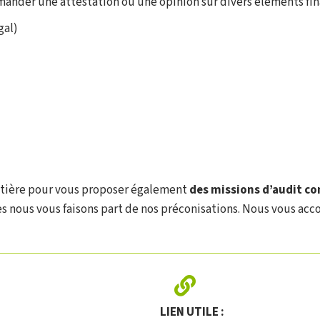
emander une attestation ou une opinion sur divers éléments fin
gal)
atière pour vous proposer également
des missions d’audit co
es nous vous faisons part de nos préconisations. Nous vous a
LIEN UTILE :